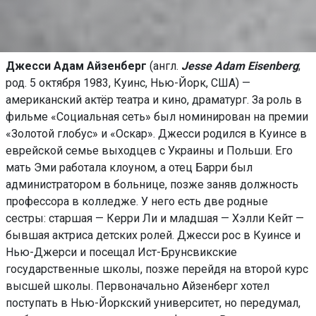
Джесси Адам Айзенберг
(англ.
Jesse Adam Eisenberg
;
род. 5 октября 1983, Куинс, Нью-Йорк, США) —
американский актёр театра и кино, драматург. За роль в
фильме «Социальная сеть» был номинирован на премии
«Золотой глобус» и «Оскар». Джесси родился в Куинсе в
еврейской семье выходцев c Украины и Польши. Его
мать Эми работала клоуном, а отец Барри был
администратором в больнице, позже заняв должность
профессора в колледже. У него есть две родные
сестры: старшая — Керри Ли и младшая — Хэлли Кейт —
бывшая актриса детских ролей. Джесси рос в Куинсе и
Нью-Джерси и посещал Ист-Брунсвикские
государственные школы, позже перейдя на второй курс
высшей школы. Первоначально Айзенберг хотел
поступать в Нью-Йоркский университет, но передумал,