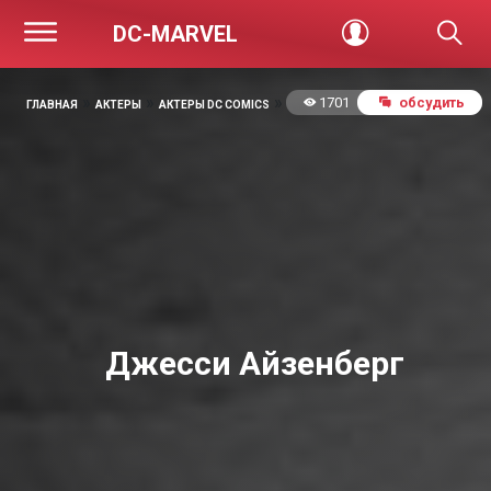
DC-MARVEL
»
»
»
1701
обсудить
ГЛАВНАЯ
АКТЕРЫ
АКТЕРЫ DC COMICS
Джесси Айзенберг