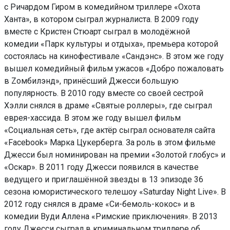
с Ричардом Гиром в комедийном триллере «Охота
Ханта», в котором сыграл журналиста. В 2009 году
вместе с Кристен Стюарт сыграл в молодёжной
комедии «Парк культуры и отдыха», премьера которой
состоялась на кинофестивале «Сандэнс». В этом же году
вышел комедийный фильм ужасов «Добро пожаловать
в Zомбилэнд», принёсший Джесси большую
популярность. В 2010 году вместе со своей сестрой
Хэлли снялся в драме «Святые роллеры», где сыграл
еврея-хассида. В этом же году вышел фильм
«Социальная сеть», где актёр сыграл основателя сайта
«Facebook» Марка Цукерберга. За роль в этом фильме
Джесси был номинирован на премии «Золотой глобус» и
«Оскар». В 2011 году Джесси появился в качестве
ведущего и приглашённой звезды в 13 эпизоде 36
сезона юмористического телешоу «Saturday Night Live». В
2012 году снялся в драме «Си-бемоль-кокос» и в
комедии Вуди Аллена «Римские приключения». В 2013
году Джесси сыграл в криминальном триллере об