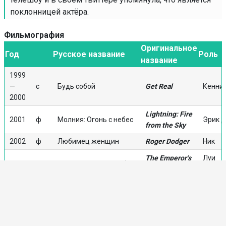
поклонницей актёра.
Фильмография
Оригинальное
Год
Русское название
Роль
название
1999
—
с
Будь собой
Get Real
Кенни 
2000
Lightning: Fire
2001
ф
Молния: Огонь с небес
Эрик 
from the Sky
2002
ф
Любимец женщин
Roger Dodger
Ник
The Emperor’s
Луи
2002
ф
Императорский клуб
Club
Масоу
2004
ф
Таинственный лес
The Village
Джейм
2005
ф
Оборотни
Cursed
Джим
The Squid and
Уолт
2005
ф
Кальмар и кит