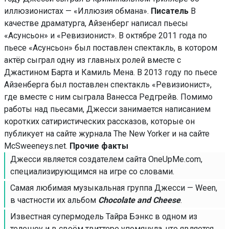
иллюзионистах — «Иллюзия обмана».
Писатель
В
качестве драматурга, Айзенберг написал пьесы
«Асунсьон» и «Ревизионист». В октябре 2011 года по
пьесе «Асунсьон» был поставлен спектакль, в котором
актёр сыграл одну из главных ролей вместе с
Джастином Барта и Камиль Мена. В 2013 году по пьесе
Айзенберга был поставлен спектакль «Ревизионист»,
где вместе с ним сыграла Ванесса Редгрейв. Помимо
работы над пьесами, Джесси занимается написанием
коротких сатиристических рассказов, которые он
публикует на сайте журнала The New Yorker и на сайте
МcSweeneys.net.
Прочие факты
Джесси является создателем сайта OneUpMe.com,
специализирующимся на игре со словами.
Самая любимая музыкальная группа Джесси — Ween,
в частности их альбом
Chocolate and Cheese
.
Известная супермодель Тайра Бэнкс в одном из
телешоу и в своём твиттере упомянула, что является