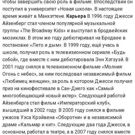
чтобы завершить свою роль в фильме. Впоследствии он
поступил в университет «Новая школа». В настоящее
время живёт в Манхэттене.
Карьера
В 1996 году Джесси
Айзенберг стал членом популярной музыкальной
группы «The Broadway Kids» и выступал в бродвейских
мюзиклах. В этом же году дебютиривал на Бродвее в
постановке «Лето и дым». В 1999 году, ещё учась в
школе, получил роль в телевизионном сериале «Будь
собой», где вместе с ним дебютировала Энн Хэтэуэй. В
2001 году снялся в телевизионном фильме «Молния:
Огонь с небес», за ним последовал независимый фильм
«Любимец женщин», за роль в котором Джесси получил
приз на кинофестивале в Сан-Диего как «Самый
многообещающий новый актер». Следующей работой
Айзенберга стал фильм «Императорский клуб»,
вышедший в 2002 году. В 2005 году снялся в фильме
ужасов Уэса Крэйвена «Оборотни» и в независимой
драме «Кальмар и кит». Следующие два года Джесси, в
основном, работал в театре, а в 2007 году снялся вместе