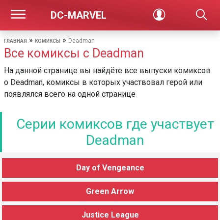
DC-MARVEL
»
»
Deadman
ГЛАВНАЯ
КОМИКСЫ
Все комиксы с Deadman
На данной странице вы найдёте все выпуски комиксов
о Deadman, комиксы в которых участвовал герой или
появлялся всего на одной странице
Серии комиксов где участвует
Deadman
Day of Vengeance
Green Arrow
Justice League