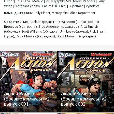
Luthor
|
Lois Lane
|
Metallo
|
Mr. Mxyzptlk
|
Mrs. Nyxly
|
Pandora
|
Perry
White
|
Professor Zackro
|
Saturn Girl
|
Steel
|
Superman
|
Vyndktvx
Команды героев:
Daily Planet, Metropolis Police Department
Создатели:
Matt Idelson (редактор), Wil Moss (редактор), Pat
Brosseau (леттеринг), Brad Anderson (редактор), Alex Sinclair
(обложка), Scott Williams (обложка), Jim Lee (обложка), Rick Bryant
(тушь), Rags Morales (карандаш), Grant Morrison (сценарий)
Экшен Комикс
Экшен Комикс
(Боевые комиксы) v2:
(Боевые комиксы) v2:
выпуск 001
выпуск 002