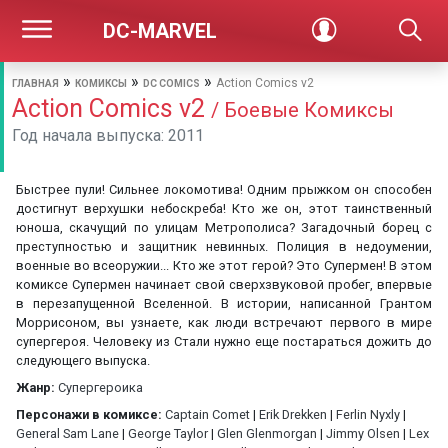
DC-MARVEL
»
»
»
Action Comics v2
ГЛАВНАЯ
КОМИКСЫ
DC COMICS
Action Comics v2
/ Боевые Комиксы
Год начала выпуска: 2011
Быстрее пули! Сильнее локомотива! Одним прыжком он способен
достигнут верхушки небоскреба! Кто же он, этот таинственный
юноша, скачущий по улицам Метрополиса? Загадочный борец с
преступностью и защитник невинных. Полиция в недоумении,
военные во всеоружии... Кто же этот герой? Это Супермен! В этом
комиксе Супермен начинает свой сверхзвуковой пробег, впервые
в перезапущенной Вселенной. В истории, написанной Грантом
Моррисоном, вы узнаете, как люди встречают первого в мире
супергероя. Человеку из Стали нужно еще постараться дожить до
следующего выпуска.
Жанр:
Супергероика
Персонажи в комиксе:
Captain Comet
|
Erik Drekken
|
Ferlin Nyxly
|
General Sam Lane
|
George Taylor
|
Glen Glenmorgan
|
Jimmy Olsen
|
Lex