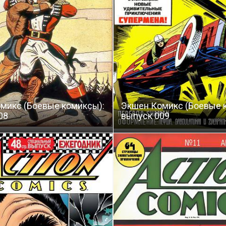
микс (Боевые комиксы):
Экшен Комикс (Боевые 
08
выпуск 009