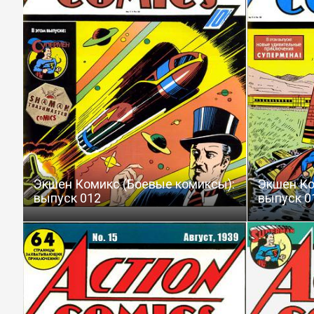
Экшен Комикс (Боевые комиксы):
Экшен Ко
выпуск 012
выпуск 0