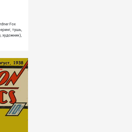
rdner Fox
теринг, тушь,
й, художник),