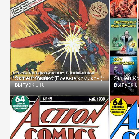
Экшен Комикс (Боевые комиксы):
Экшен Ко
выпуск 010
выпуск 0