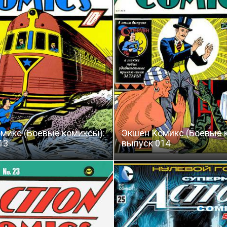
микс (Боевые комиксы):
Экшен Комикс (Боевые 
13
выпуск 014