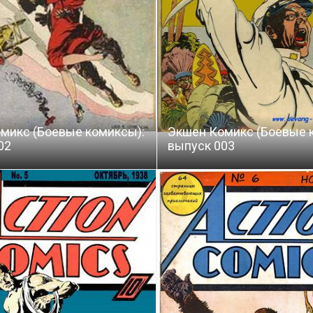
микс (Боевые комиксы):
Экшен Комикс (Боевые 
02
выпуск 003