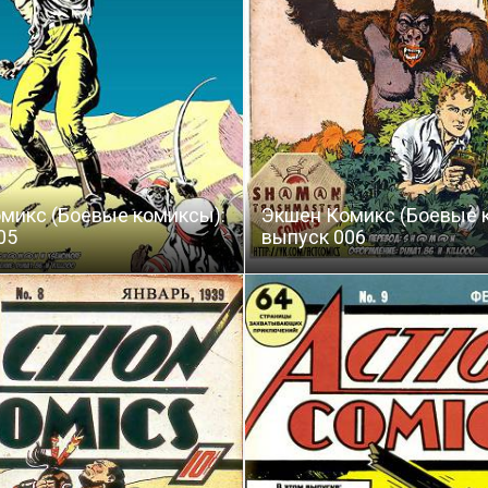
микс (Боевые комиксы):
Экшен Комикс (Боевые 
05
выпуск 006