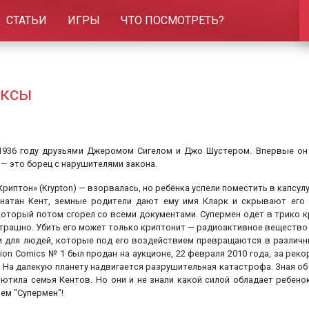
СТАТЬИ
ИГРЫ
ЧТО ПОСМОТРЕТЬ?
иксы
1936 году друзьями Джеромом Сигелом и Джо Шустером. Впервые он
 — это борец с нарушителями закона.
риптон» (Krypton) — взорвалась, но ребёнка успели поместить в капсул
натан Кент, земные родители дают ему имя Кларк и скрывают его 
который потом сгорел со всеми документами. Супермен одет в трико к
е страшно. Убить его может только криптонит — радиоактивное вещество
 и для людей, которые под его воздействием превращаются в различн
on Comics № 1 был продан на аукционе, 22 февраля 2010 года, за реко
 На далекую планету надвигается разрушительная катастрофа. Зная об
ютила семья Кентов. Но они и не знали какой силой обладает ребено
ем "Супермен"!