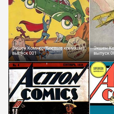
Экшен Комикс (Боевые комиксы):
Экшен Ко
выпуск 001
выпуск 0