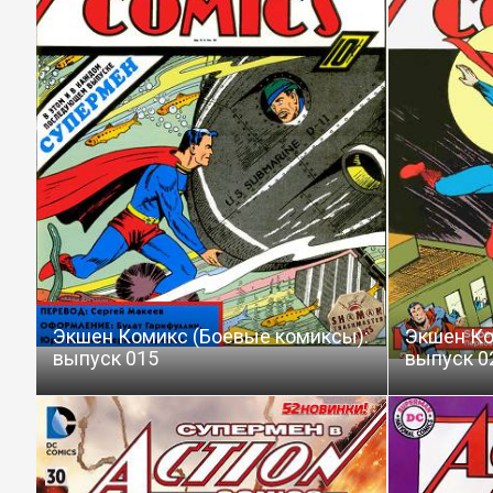
Экшен Комикс (Боевые комиксы):
Экшен Ко
выпуск 015
выпуск 0