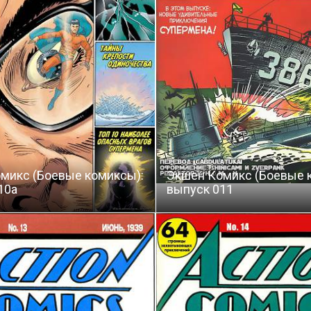
микс (Боевые комиксы):
Экшен Комикс (Боевые 
10a
выпуск 011