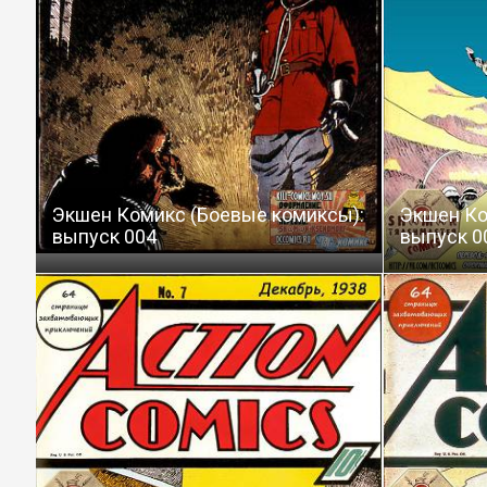
Экшен Комикс (Боевые комиксы):
Экшен Ко
выпуск 004
выпуск 0