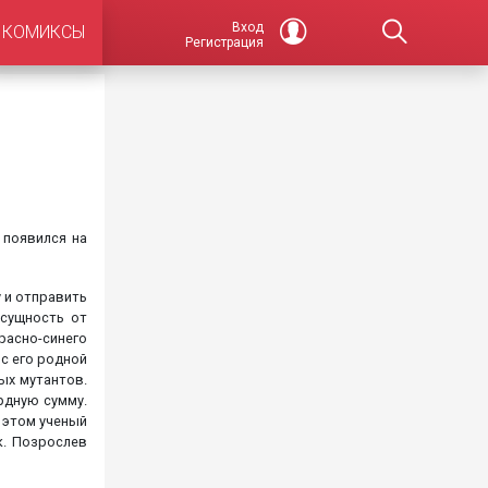
Вход
КОМИКСЫ
Регистрация
 появился на
у и отправить
сущность от
расно-синего
 с его родной
ых мутантов.
рдную сумму.
 этом ученый
к. Позрослев