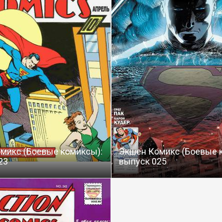
микс (Боевые комиксы):
Экшен Комикс (Боевые 
23
выпуск 025