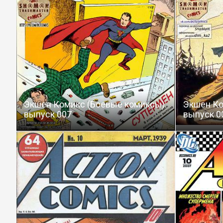
Экшен Комикс (Боевые комиксы):
Экшен Ко
выпуск 007
выпуск 0