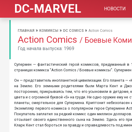
DC-MARVEL
НОВОСТИ
»
»
»
ГЛАВНАЯ
КОМИКСЫ
DC COMICS
Action Comics
Action Comics
/ Боевые Ком
Год начала выпуска: 1969
Супермен — фантастический герой комиксов, придуманный в 
страницах комикса "Action Comics / Боевые комиксы". Супермен
Он — представитель инопланетной цивилизации. Его планета — «К
на Землю. Его земными родителями были Марта Кент и Джо
посторонних, прикрываясь тем, что его усыновили в детдоме, 
цвета и с огромной буквой «S» на груди. Ни одно оружие ему н
планеты, смертельное для Супермена. Криптонит небезопасен
Экземпляр первого комикса о популярном герое Супермене Acti
Покупатель заплатил за редкий комикс один миллион долларов.
отсылает своего единственного сына на Землю. Здесь его при
Кларк Кент стал бороться за правду и справедливость под имен