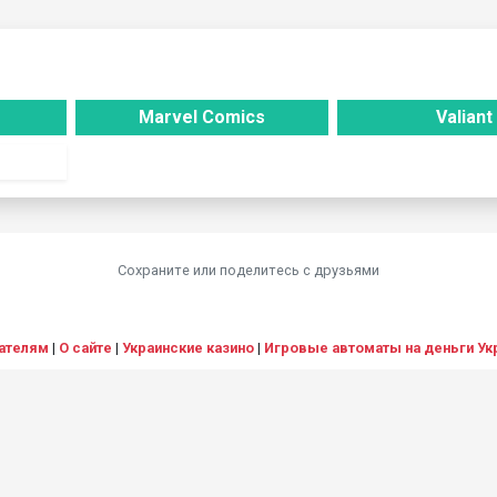
Marvel Comics
Valiant
Сохраните или поделитесь c друзьями
ателям
|
О сайте
|
Украинские казино
|
Игровые автоматы на деньги Ук