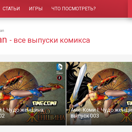
СТАТЬИ
ИГРЫ
ЧТО ПОСМОТРЕТЬ?
man
an
- все выпуски комикса
 I: Чудо женщина:
Аме-Коми I: Чудо женщи
02
выпуск 003