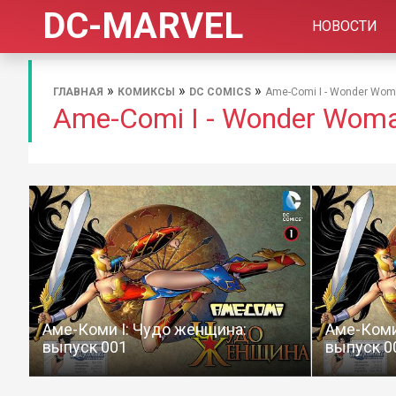
DC-MARVEL
НОВОСТИ
»
»
»
ГЛАВНАЯ
КОМИКСЫ
DC COMICS
Ame-Comi I - Wonder Wo
Ame-Comi I - Wonder Wom
Аме-Коми I: Чудо женщина:
Аме-Коми
выпуск 001
выпуск 0