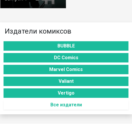
Издатели комиксов
BUBBLE
DC Comics
Marvel Comics
Valiant
Vertigo
Все издатели