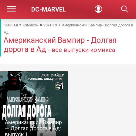
DC-MARVEL
»
»
»
Американский Вампир - Долгая дорога в
ГЛАВНАЯ
КОМИКСЫ
VERTIGO
Ад
Американский Вампир - Долгая
дорога в Ад
- все выпуски комикса
Американский Вампир
— Долгая дорога в Ад:
выпуск 1