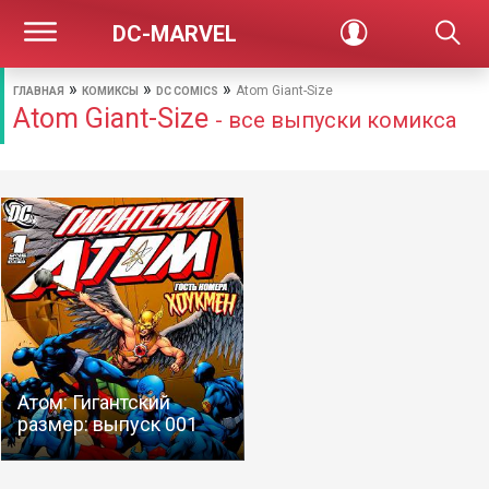
DC-MARVEL
»
»
»
Atom Giant-Size
ГЛАВНАЯ
КОМИКСЫ
DC COMICS
Atom Giant-Size
- все выпуски комикса
Атом: Гигантский
размер: выпуск 001