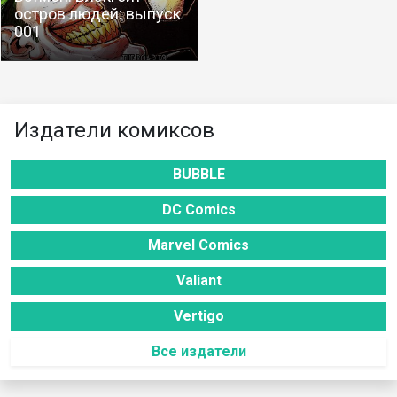
остров людей: выпуск
001
Издатели комиксов
BUBBLE
DC Comics
Marvel Comics
Valiant
Vertigo
Все издатели