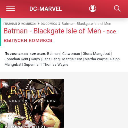
DC-MARVEL
»
»
»
Batman - Blackgate Isle of Men
ГЛАВНАЯ
КОМИКСЫ
DC COMICS
Batman - Blackgate Isle of Men
- все
выпуски комикса
Персонажи в комиксе:
Batman
|
Catwoman
|
Gloria Mangubat
|
Jonathan Kent
|
Kaiyo
|
Lana Lang
|
Martha Kent
|
Martha Wayne
|
Ralph
Mangubat
|
Superman
|
Thomas Wayne
Бэтмен: Блэкгейт