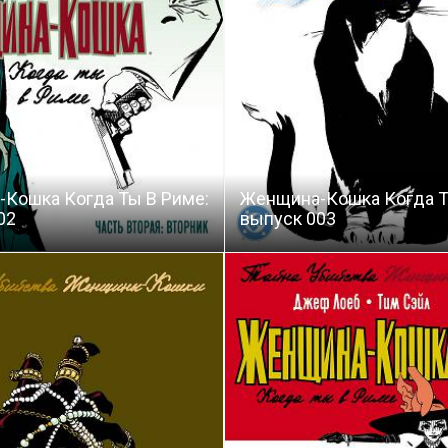
Кошка Когда Ты В Риме:
Женщина-Кошка Когда Т
02
выпуск 003