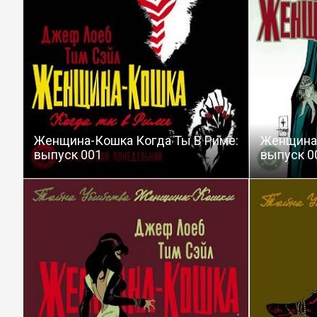
Женщина-Кошка Когда Ты В Риме:
Женщина-
выпуск 001
выпуск 0