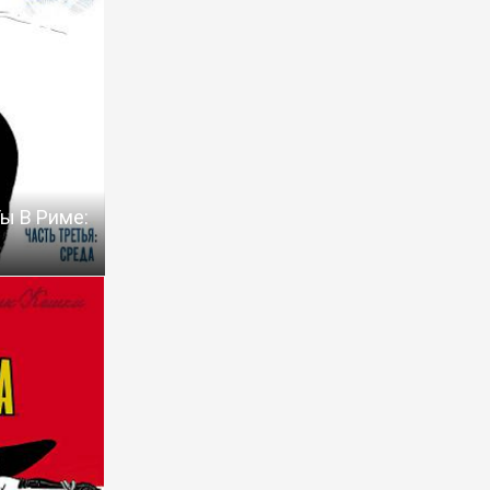
ы В Риме: