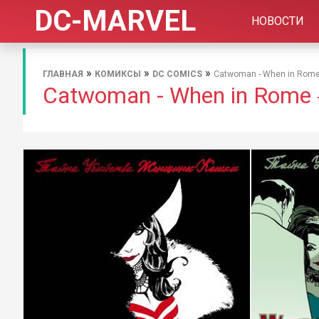
DC-MARVEL
НОВОСТИ
»
»
»
ГЛАВНАЯ
КОМИКСЫ
DC COMICS
Catwoman - When in Rom
Catwoman - When in Rome