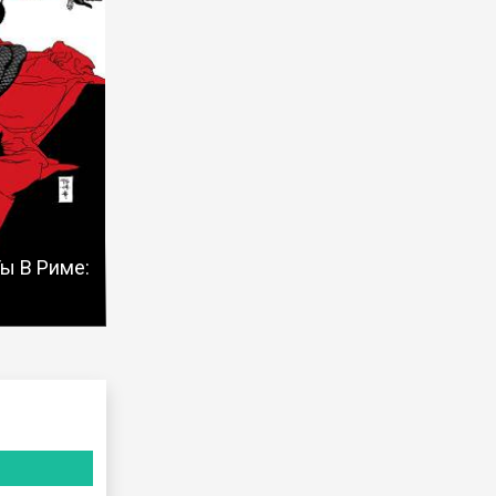
ы В Риме: