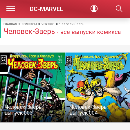
DC-MARVEL
»
»
»
Человек-Зверь
ГЛАВНАЯ
КОМИКСЫ
VERTIGO
Человек-Зверь
- все выпуски комикса
Человек-Зверь:
Человек-Зверь:
выпуск 003
выпуск 004