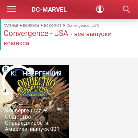
DC-MARVEL
»
»
»
Convergence - JSA
ГЛАВНАЯ
КОМИКСЫ
DC COMICS
Convergence - JSA
- все выпуски
комикса
Конвергенция —
Общество
Справедливости
Америки: выпуск 001