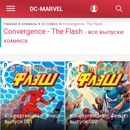
DC-MARVEL
»
»
»
Convergence - The Flash
ГЛАВНАЯ
КОМИКСЫ
DC COMICS
Convergence - The Flash
- все выпуски
комикса
Конвергенция — Флеш:
Конвергенция — Флеш:
выпуск 001
выпуск 002