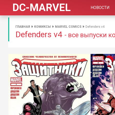
DC-MARVEL
НОВОСТИ
»
»
»
ГЛАВНАЯ
КОМИКСЫ
MARVEL COMICS
Defenders v4
Defenders v4
- все выпуски к