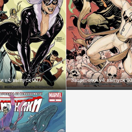
и v4: выпуск 007
Защитники v4: выпуск 0