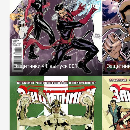
Защитники v4: выпуск 001
Защитник