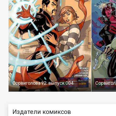
Сорвиголова v2: выпуск 004
Сорвигол
Издатели комиксов