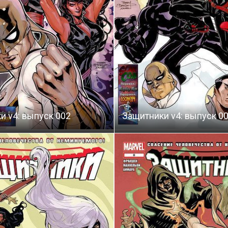
и v4: выпуск 002
Защитники v4: выпуск 0