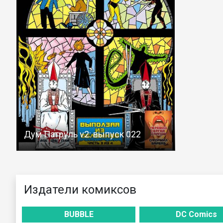
Дум Патруль v2: выпуск 022
Издатели комиксов
BUBBLE
DC Comics