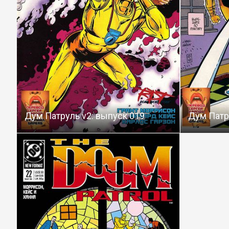
Дум Патруль v2: выпуск 019
Дум Патр