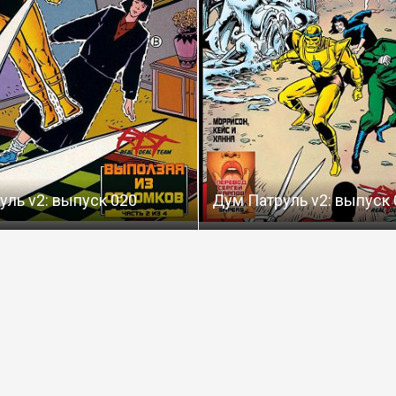
уль v2: выпуск 020
Дум Патруль v2: выпуск 