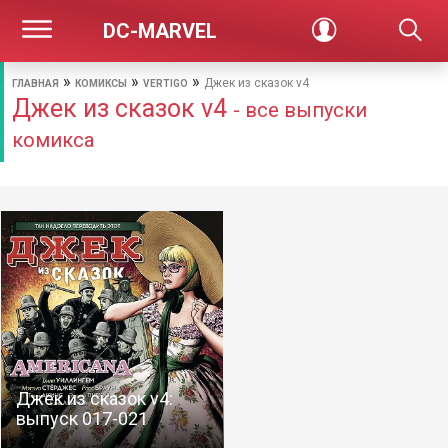
DC-MARVEL
»
»
»
Джек из сказок v4
ГЛАВНАЯ
КОМИКСЫ
VERTIGO
Джек из сказок v4
- все выпуски
комикса
Джек из сказок v4:
выпуск 017-021