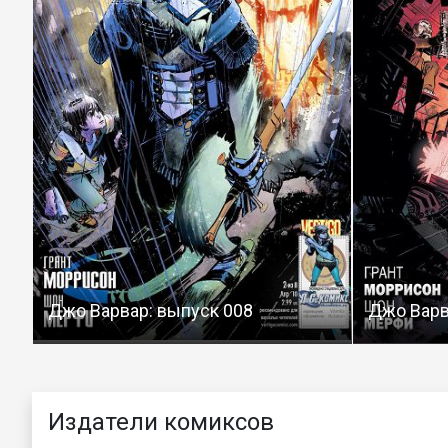
Джо Варвар: выпуск 008
Джо Варв
Издатели комиксов