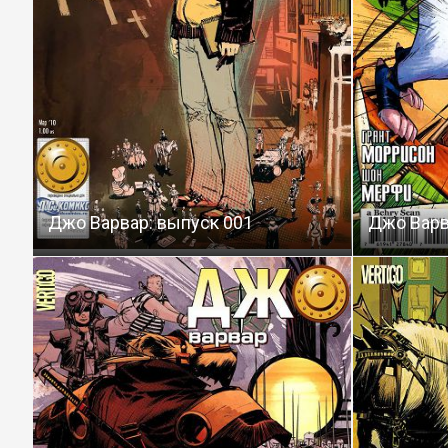
Джо Варвар: выпуск 001
Джо Варв