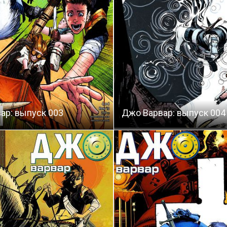
ар: выпуск 003
Джо Варвар: выпуск 004