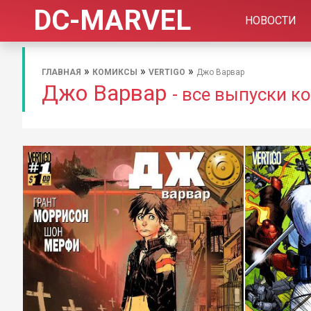
DC-MARVEL
НОВОСТИ
»
»
»
ГЛАВНАЯ
КОМИКСЫ
VERTIGO
Джо Варвар
Джо Варвар
- все выпуски к