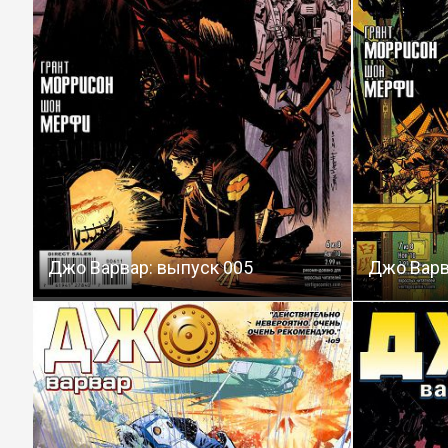
Джо Варвар: выпуск 005
Джо Варв