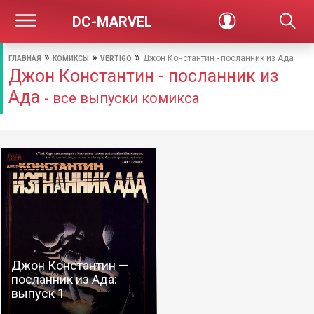
DC-MARVEL
»
»
»
Джон Константин - посланник из Ада
ГЛАВНАЯ
КОМИКСЫ
VERTIGO
Джон Константин - посланник из
Ада
- все выпуски комикса
Джон Константин —
посланник из Ада:
выпуск 1