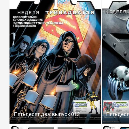
Пятьдесят два: выпуск 013
Пятьдеся