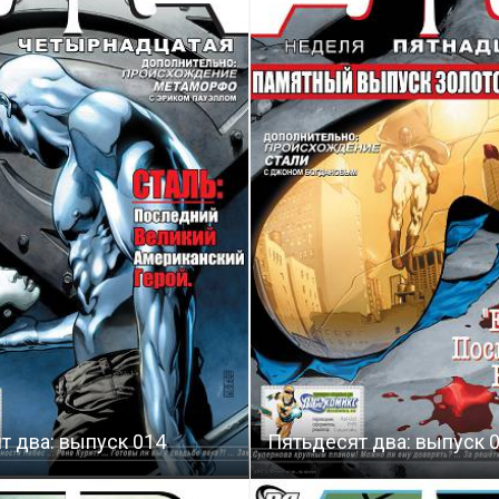
т два: выпуск 014
Пятьдесят два: выпуск 