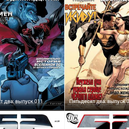
т два: выпуск 011
Пятьдесят два: выпуск 