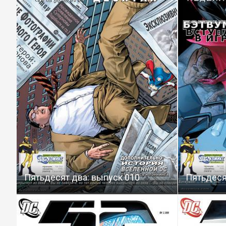
Пятьдесят два: выпуск 010
Пятьдеся