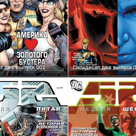
т два: выпуск 002
Пятьдесят два: выпуск 