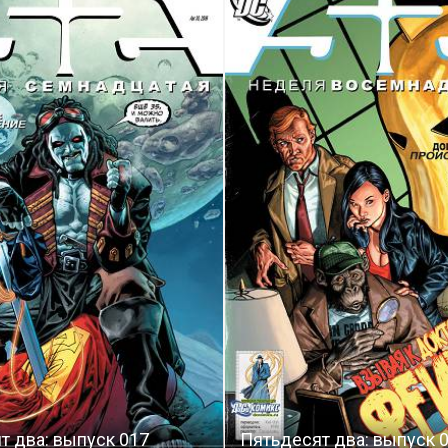
т два: выпуск 017
Пятьдесят два: выпуск 