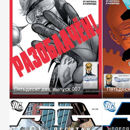
Пятьдесят два: выпуск 007
Пятьдеся