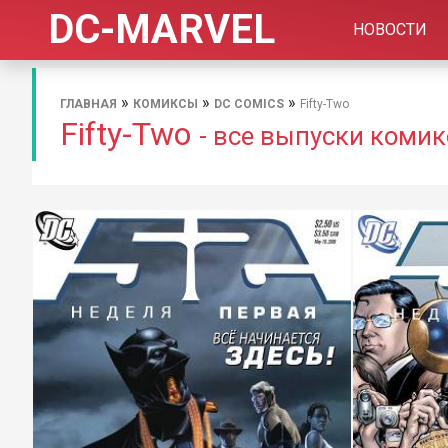
DC-MARVEL
НОВОСТИ
»
»
»
ГЛАВНАЯ
КОМИКСЫ
DC COMICS
Fifty-Two
Fifty-Two
- все выпуски комик