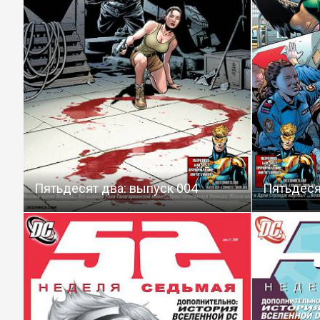
Пятьдесят два: выпуск 004
Пятьдеся