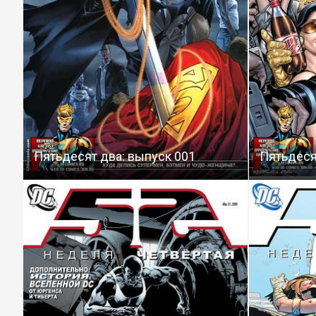
Пятьдесят два: выпуск 001
Пятьдеся