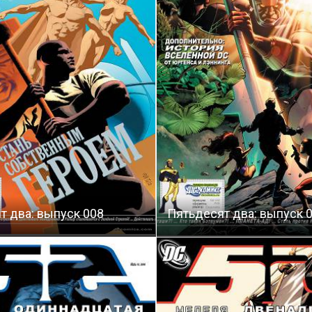
т два: выпуск 008
Пятьдесят два: выпуск 