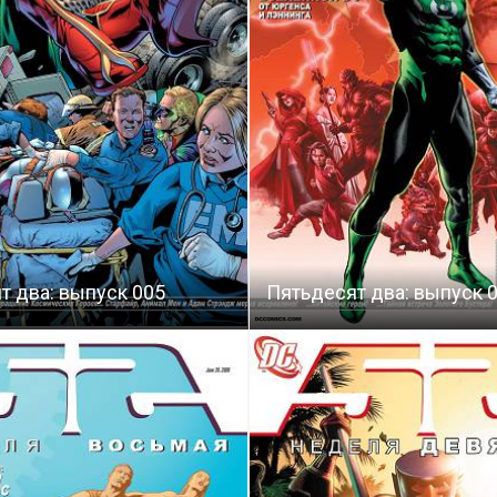
т два: выпуск 005
Пятьдесят два: выпуск 