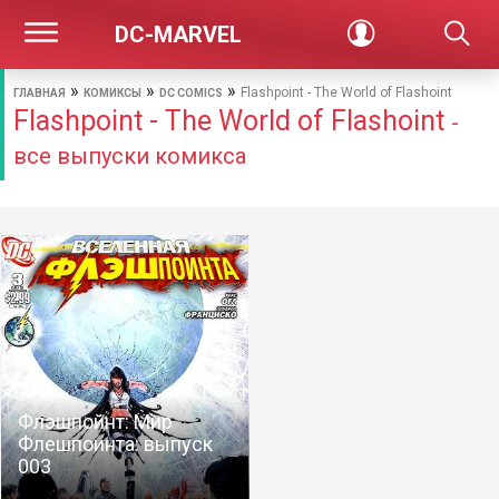
DC-MARVEL
»
»
»
Flashpoint - The World of Flashoint
ГЛАВНАЯ
КОМИКСЫ
DC COMICS
Flashpoint - The World of Flashoint
-
все выпуски комикса
Флэшпойнт: Мир
Флешпоинта: выпуск
003