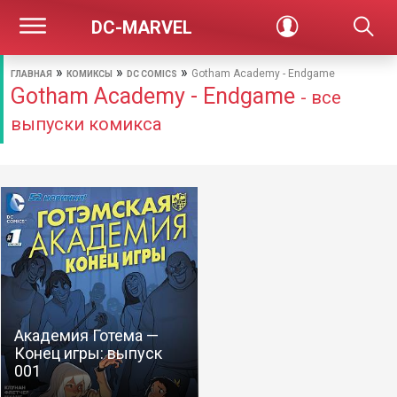
DC-MARVEL
»
»
»
Gotham Academy - Endgame
ГЛАВНАЯ
КОМИКСЫ
DC COMICS
Gotham Academy - Endgame
- все
выпуски комикса
Академия Готема —
Конец игры: выпуск
001