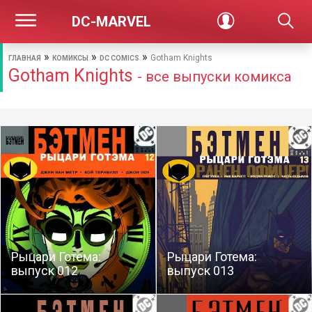
DC-MARVEL
»
»
»
Gotham Knights
ГЛАВНАЯ
КОМИКСЫ
DC COMICS
Gotham Knights
- все выпуски комикса
Рыцари Готема:
Рыцари Готема:
выпуск 012
выпуск 013