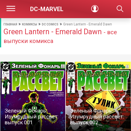
DC-MARVEL
»
»
»
Green Lantern - Emerald Dawn
ГЛАВНАЯ
КОМИКСЫ
DC COMICS
Green Lantern - Emerald Dawn
- все
выпуски комикса
Зеленый Фонарь:
Зеленый Фонарь:
Изумрудный рассвет:
Изумрудный рассвет:
выпуск 001
выпуск 002