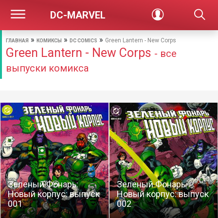
DC-MARVEL
»
»
»
Green Lantern - New Corps
ГЛАВНАЯ
КОМИКСЫ
DC COMICS
Green Lantern - New Corps
- все
выпуски комикса
Зеленый Фонарь:
Зеленый Фонарь:
Новый корпус: выпуск
Новый корпус: выпуск
001
002