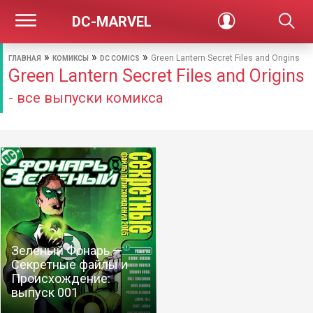
DC-MARVEL
»
»
»
Green Lantern Secret Files and Origins
ГЛАВНАЯ
КОМИКСЫ
DC COMICS
Green Lantern Secret Files and Origins
- все выпуски комикса
Зеленый Фонарь —
Секретные файлы и
Происхождение:
выпуск 001