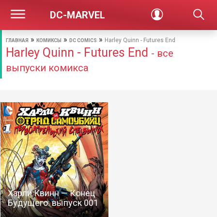
DC-MARVEL
»
»
»
Harley Quinn - Futures End
ГЛАВНАЯ
КОМИКСЫ
DC COMICS
Harley Quinn - Futures End
- все
выпуски комикса
Харли Квинн — Конец
Будущего: выпуск 001