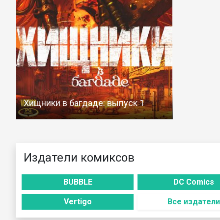
Хищники в багдаде: выпуск 1
Издатели комиксов
BUBBLE
DC Comics
Vertigo
Все издатели