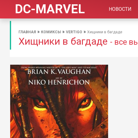
DC-MARVEL
НОВОСТИ
»
»
»
ГЛАВНАЯ
КОМИКСЫ
VERTIGO
Хищники в багдаде
Хищники в багдаде
- все 