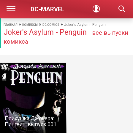
DC-MARVEL
»
»
»
Joker's Asylum - Penguin
ГЛАВНАЯ
КОМИКСЫ
DC COMICS
Joker's Asylum - Penguin
- все выпуски
комикса
Психушка Джокера:
Пингвин: выпуск 001