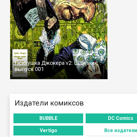
Психушка Джокера v2: Шляпник:
выпуск 001
Издатели комиксов
BUBBLE
DC Comics
Vertigo
Все издатели