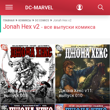
DC-MARVEL
»
»
»
Jonah Hex v2
ГЛАВНАЯ
КОМИКСЫ
DC COMICS
Jonah Hex v2
- все выпуски комикса
Джона Хекс v10:
Джона Хекс v11:
выпуск 009
выпуск 010