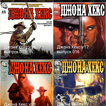
Джона Хекс v16:
Джона Хекс v17:
выпуск 015
выпуск 016
Джона Хекс v18:
Джона Хекс v19: