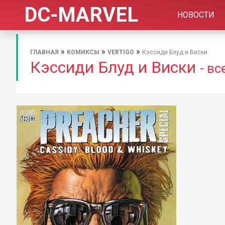
DC-MARVEL
НОВОСТИ
»
»
»
ГЛАВНАЯ
КОМИКСЫ
VERTIGO
Кэссиди Блуд и Виски
Кэссиди Блуд и Виски
- в