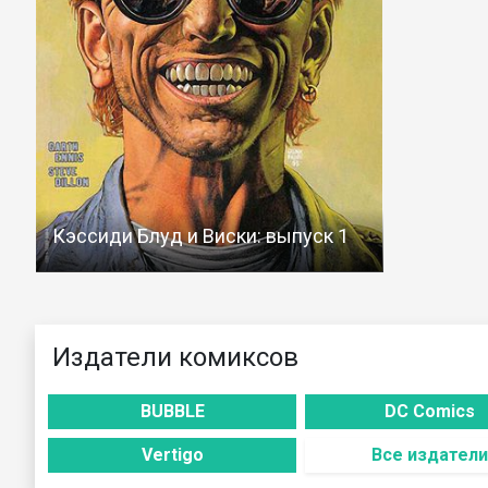
Кэссиди Блуд и Виски: выпуск 1
Издатели комиксов
BUBBLE
DC Comics
Vertigo
Все издатели