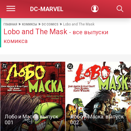
DC-MARVEL
»
»
»
Lobo and The Mask
ГЛАВНАЯ
КОМИКСЫ
DC COMICS
Lobo and The Mask
- все выпуски
комикса
Лобо и Маска: выпуск
Лобо и Маска: выпуск
001
002