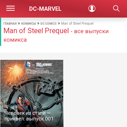
DC-MARVEL
»
»
»
Man of Steel Prequel
ГЛАВНАЯ
КОМИКСЫ
DC COMICS
Man of Steel Prequel
- все выпуски
комикса
Человек из стали —
приквел: выпуск 001