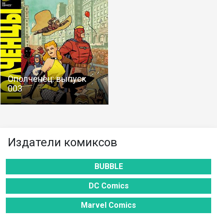
Ополченец: выпуск
003
Издатели комиксов
BUBBLE
DC Comics
Marvel Comics