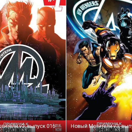
тители v3: выпуск 016
Новый Мстители v3: вып