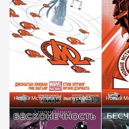
Новый Мстители v3: выпуск 005
Новый Мс