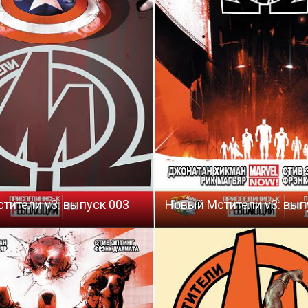
тители v3: выпуск 003
Новый Мстители v3: вып