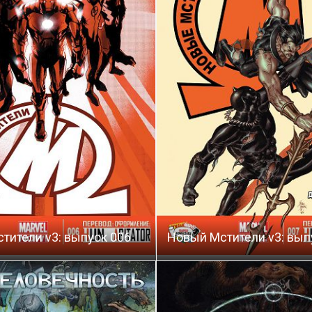
тители v3: выпуск 006
Новый Мстители v3: вып