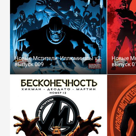
Новые Мстители: Иллюминаты v3:
Новые Мс
выпуск 009
выпуск 0