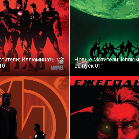
тители: Иллюминаты v3:
Новые Мстители: Иллюм
10
выпуск 011