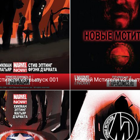
тители v3: выпуск 001
Новый Мстители v3: вып