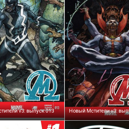
тители v3: выпуск 013
Новый Мстители v3: вып