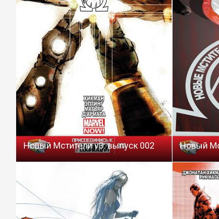
Новый Мстители v3: выпуск 002
Новый Мс