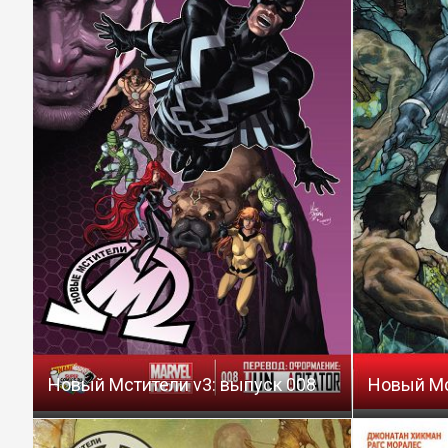
Новый Мстители v3: выпуск 008
Новый Мс