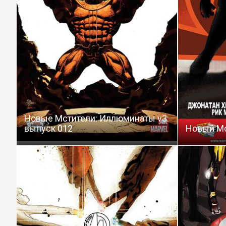
Новые Мстители: Иллюминаты v3:
выпуск 012
Новый Мс