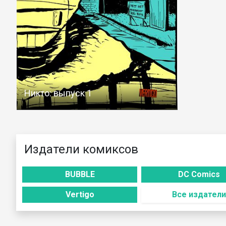
Никто: выпуск 1
Издатели комиксов
BUBBLE
DC Comics
Vertigo
Все издатели