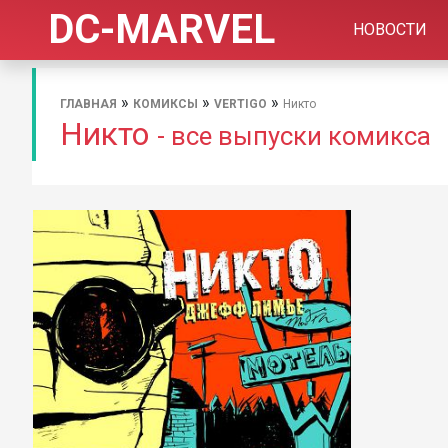
DC-MARVEL
НОВОСТИ
»
»
»
ГЛАВНАЯ
КОМИКСЫ
VERTIGO
Никто
Никто
- все выпуски комикса