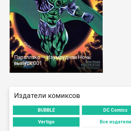
Параллакс — Изумрудная Ночь:
выпуск 001
Издатели комиксов
BUBBLE
DC Comics
Vertigo
Все издатели