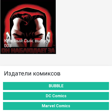
Красный Сын: выпуск
003
Издатели комиксов
BUBBLE
DC Comics
Marvel Comics