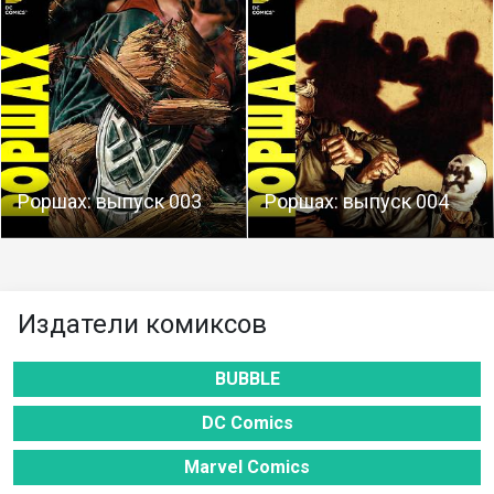
Роршах: выпуск 003
Роршах: выпуск 004
Издатели комиксов
BUBBLE
DC Comics
Marvel Comics