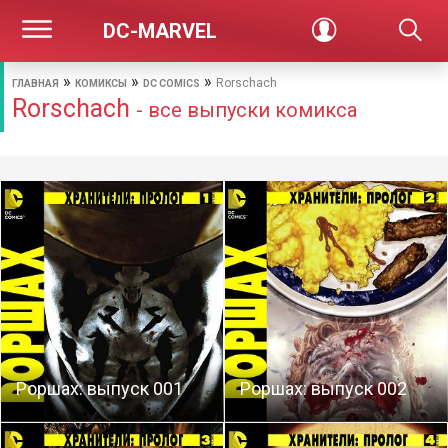
DC-MARVEL
»
»
»
Rorschach
ГЛАВНАЯ
КОМИКСЫ
DC COMICS
Rorschach
- все выпуски комикса
Роршах: выпуск 001
Роршах: выпуск 002