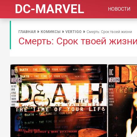
DC-MARVEL
НОВОСТИ
»
»
»
ГЛАВНАЯ
КОМИКСЫ
VERTIGO
Смерть: Срок твоей жизни
Смерть: Срок твоей жизн