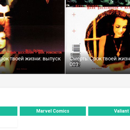
Срок твоей жизни: выпуск
Смерть: Срок твоей жизн
003
Marvel Comics
Valiant