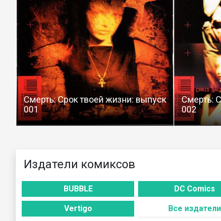
Смерть: Срок твоей жизни: выпуск
Смерть: 
001
002
Издатели комиксов
BUBBLE
DC Comics
Vertigo
Все издатели