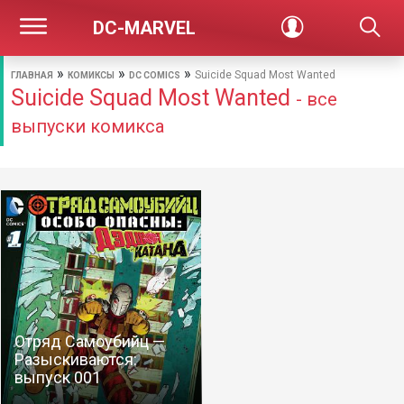
DC-MARVEL
»
»
»
Suicide Squad Most Wanted
ГЛАВНАЯ
КОМИКСЫ
DC COMICS
Suicide Squad Most Wanted
- все
выпуски комикса
Отряд Самоубийц —
Разыскиваются:
выпуск 001