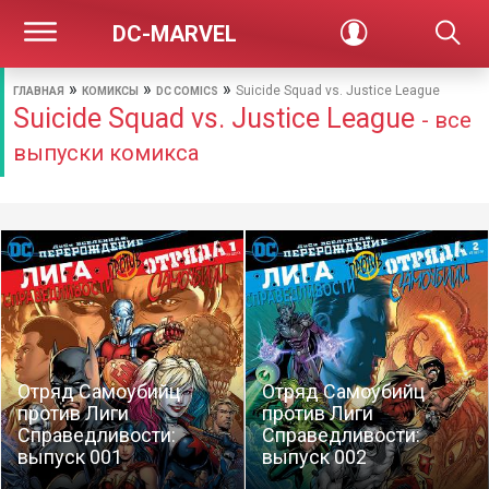
DC-MARVEL
»
»
»
Suicide Squad vs. Justice League
ГЛАВНАЯ
КОМИКСЫ
DC COMICS
Suicide Squad vs. Justice League
- все
выпуски комикса
Отряд Самоубийц
Отряд Самоубийц
против Лиги
против Лиги
Справедливости:
Справедливости:
выпуск 001
выпуск 002