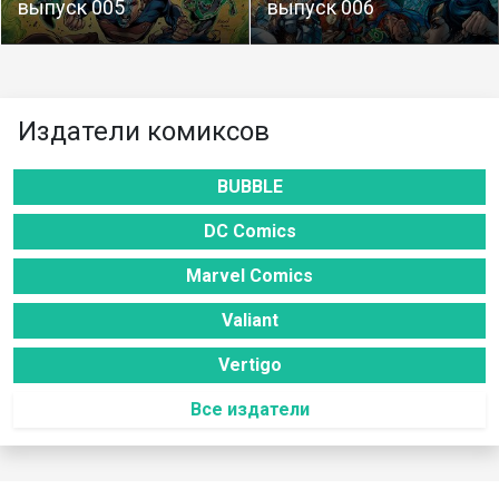
выпуск 005
выпуск 006
Издатели комиксов
BUBBLE
DC Comics
Marvel Comics
Valiant
Vertigo
Все издатели