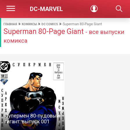
DC-MARVEL
»
»
»
Superman 80-Page Giant
ГЛАВНАЯ
КОМИКСЫ
DC COMICS
Superman 80-Page Giant
- все выпуски
комикса
Супермен 80-пудовый
гигант: выпуск 001