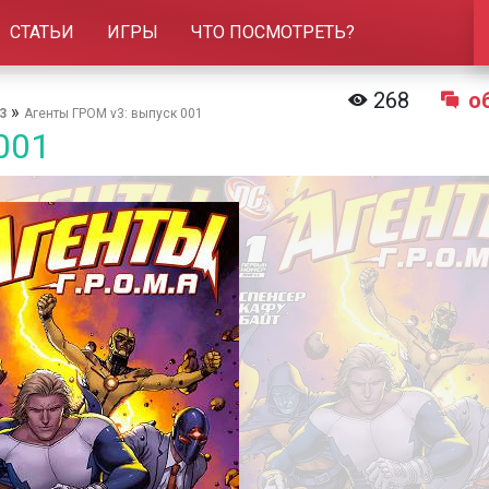
СТАТЬИ
ИГРЫ
ЧТО ПОСМОТРЕТЬ?
268
о
»
3
Агенты ГРОМ v3: выпуск 001
001