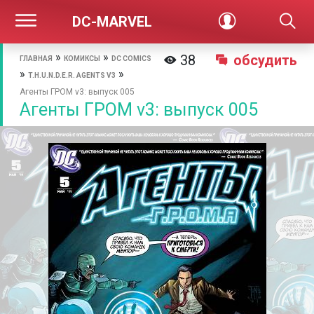
DC-MARVEL
»
»
38
обсудить
ГЛАВНАЯ
КОМИКСЫ
DC COMICS
»
»
T.H.U.N.D.E.R. AGENTS V3
Агенты ГРОМ v3: выпуск 005
Агенты ГРОМ v3: выпуск 005