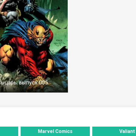
ыцарь: выпуск 005
Marvel Comics
Valiant