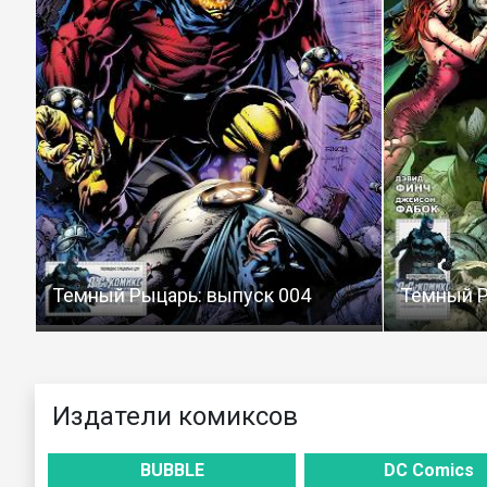
Темный Рыцарь: выпуск 004
Темный Р
Издатели комиксов
BUBBLE
DC Comics