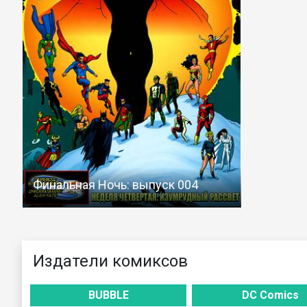
Финальная Ночь: выпуск 004
Издатели комиксов
BUBBLE
DC Comics