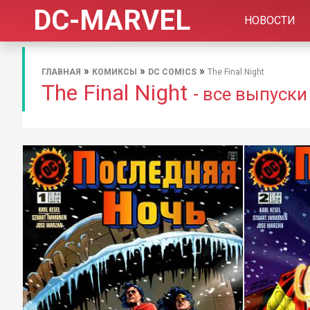
DC-MARVEL
НОВОСТИ
»
»
»
ГЛАВНАЯ
КОМИКСЫ
DC COMICS
The Final Night
The Final Night
- все выпуск