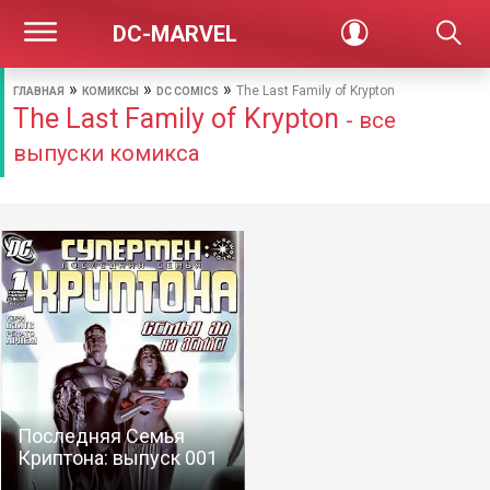
DC-MARVEL
»
»
»
The Last Family of Krypton
ГЛАВНАЯ
КОМИКСЫ
DC COMICS
The Last Family of Krypton
- все
выпуски комикса
Последняя Семья
Криптона: выпуск 001