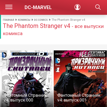
DC-MARVEL
»
»
»
The Phantom Stranger v4
ГЛАВНАЯ
КОМИКСЫ
DC COMICS
The Phantom Stranger v4
- все выпуски
комикса
Фантомный Странник
Фантомный Странник
v4: выпуск 000
v4: выпуск 001