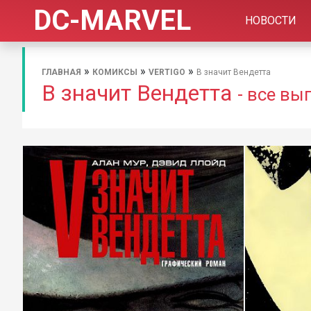
DC-MARVEL
НОВОСТИ
»
»
»
ГЛАВНАЯ
КОМИКСЫ
VERTIGO
В значит Вендетта
В значит Вендетта
- все вы