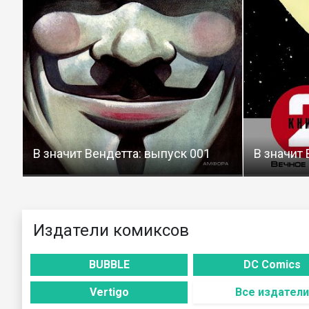
В значит Вендетта: выпуск 001
В значит 
Издатели комиксов
BUBBLE
DC Comics
Vertigo
Все издатели