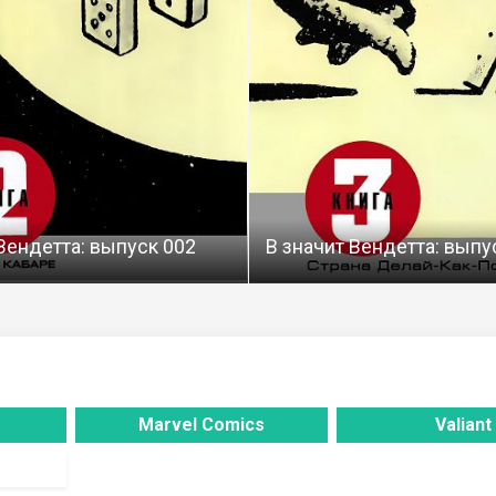
Вендетта: выпуск 002
В значит Вендетта: выпу
Marvel Comics
Valiant