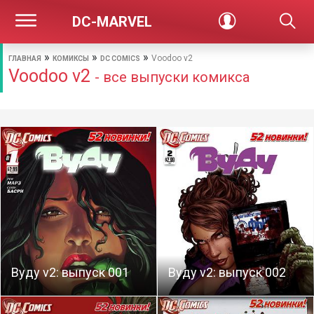
DC-MARVEL
»
»
»
Voodoo v2
ГЛАВНАЯ
КОМИКСЫ
DC COMICS
Voodoo v2
- все выпуски комикса
Вуду v2: выпуск 001
Вуду v2: выпуск 002