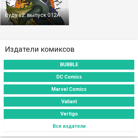
Вуду v2: выпуск 012A
Издатели комиксов
BUBBLE
DC Comics
Marvel Comics
Valiant
Vertigo
Все издатели